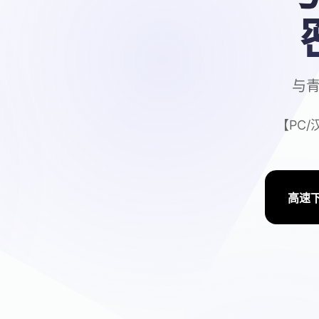
与青
【PC
高速